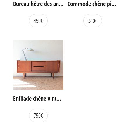
Bureau hêtre des années 60
Commode chêne pieds compas vintage
450
€
340
€
Enfilade chêne vintage portes coulissantes
750
€