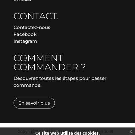
CONTACT.
Contactez-nous
Facebook
Instagram
COMMENT
COMMANDER ?
Découvrez toutes les étapes pour passer
commande.
En savoir plus
Copyright © 2019
|
Graffocean.com
|
Mentions
x
Ce site web utilise des cookies.