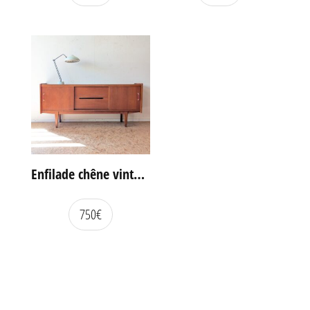
Enfilade chêne vintage portes coulissantes
750
€