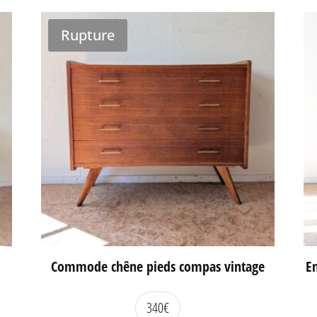
Rupture
Commode chêne pieds compas vintage
En
340
€