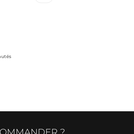
autés
COMMANDER ?