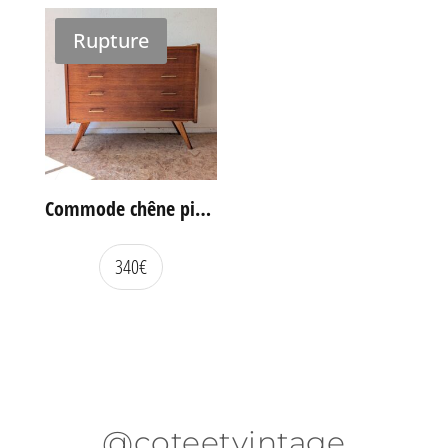
Rupture
Commode chêne pieds compas vintage
340
€
@coteetvintage