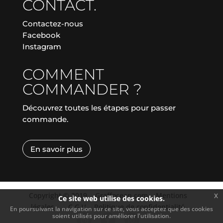
CONTACT.
Contactez-nous
Facebook
Instagram
COMMENT
COMMANDER ?
Découvrez toutes les étapes pour passer
commande.
En savoir plus
Copyright © 2019
|
Graffocean.com
|
Mentions
x
Ce site web utilise des cookies.
légales
|
|
C.G.V.
|
Politique de confidentialité
En poursuivant la navigation sur ce site, vous acceptez que des cookies
soient utilisés pour améliorer l'utilisation.