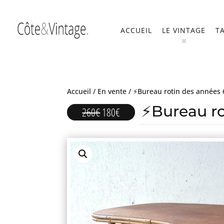
ACCUEIL
LE VINTAGE
T
Accueil
/
En vente
/ ⚡Bureau rotin des années 
⚡Bureau ro
Le
Le
260
€
180
€
prix
prix
initial
actuel
était :
est :
260€.
180€.