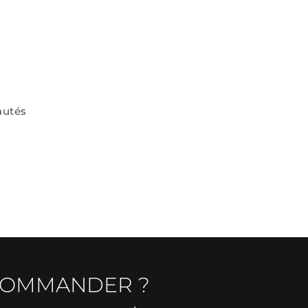
autés
COMMANDER ?