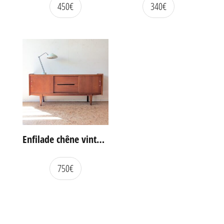
450
€
340
€
Enfilade chêne vintage portes coulissantes
750
€