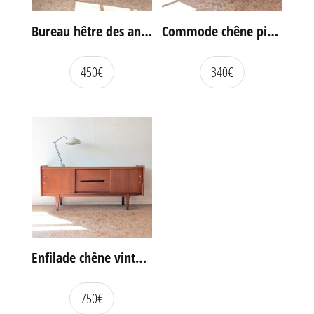
Bureau hêtre des années 60
Commode chêne pieds compas vintage
450
€
340
€
Enfilade chêne vintage portes coulissantes
750
€