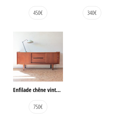
450
€
340
€
Enfilade chêne vintage portes coulissantes
750
€