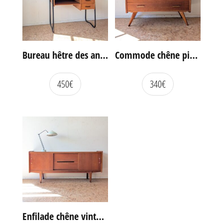
Bureau hêtre des années 60
Commode chêne pieds compas vintage
450
€
340
€
Enfilade chêne vintage portes coulissantes