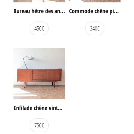
Bureau hêtre des années 60
Commode chêne pieds compas vintage
450
€
340
€
Enfilade chêne vintage portes coulissantes
750
€