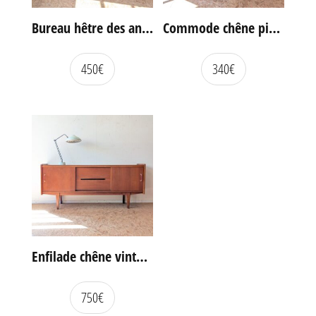
Bureau hêtre des années 60
Commode chêne pieds compas vintage
450
€
340
€
Enfilade chêne vintage portes coulissantes
750
€