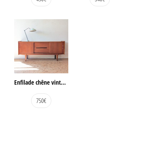
Enfilade chêne vintage portes coulissantes
750
€