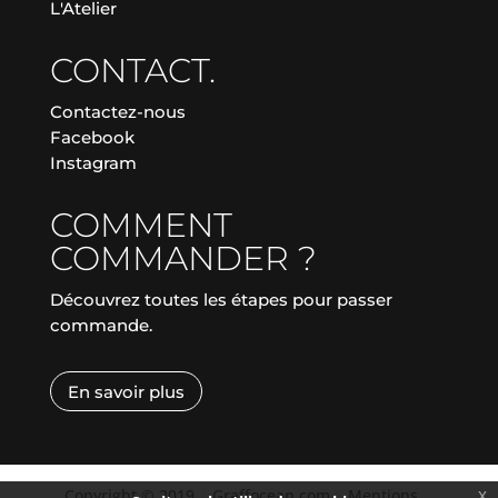
L'Atelier
CONTACT.
Contactez-nous
Facebook
Instagram
COMMENT
COMMANDER ?
Découvrez toutes les étapes pour passer
commande.
En savoir plus
Copyright © 2019
|
Graffocean.com
|
Mentions
x