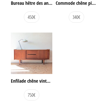
Bureau hêtre des années 60
Commode chêne pieds compas vintage
450
€
340
€
Enfilade chêne vintage portes coulissantes
750
€