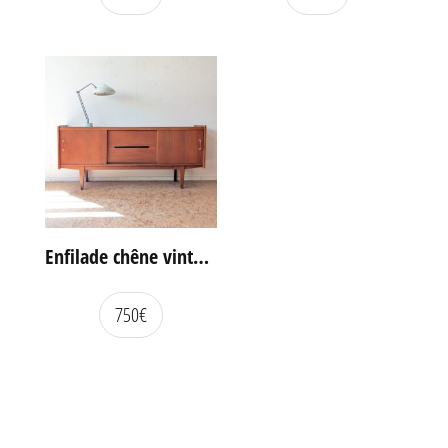
Enfilade chêne vintage portes coulissantes
750
€