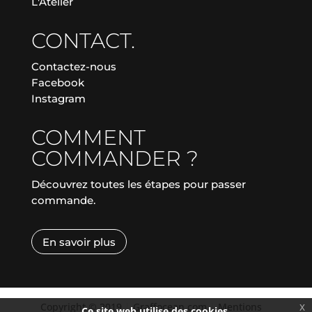
L'Atelier
CONTACT.
Contactez-nous
Facebook
Instagram
COMMENT
COMMANDER ?
Découvrez toutes les étapes pour passer
commande.
En savoir plus
Copyright © 2019
|
Graffocean.com
|
Mentions
x
Ce site web utilise des cookies.