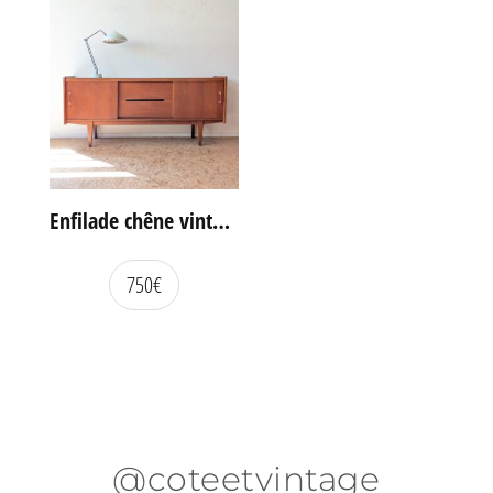
Enfilade chêne vintage portes coulissantes
750
€
@coteetvintage