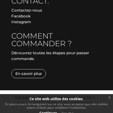
CONTACT.
Contactez-nous
Facebook
Instagram
COMMENT
COMMANDER ?
Découvrez toutes les étapes pour passer
commande.
En savoir plus
Copyright © 2019
|
Graffocean.com
|
Mentions
x
Ce site web utilise des cookies.
légales
|
|
C.G.V.
|
Politique de confidentialité
En poursuivant la navigation sur ce site, vous acceptez que des cookies
soient utilisés pour améliorer l'utilisation.
Continuer