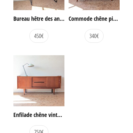
Bureau hêtre des années 60
Commode chêne pieds compas vintage
450
€
340
€
Enfilade chêne vintage portes coulissantes
750
€