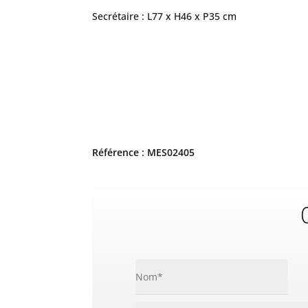
Secrétaire : L77 x H46 x P35 cm
Référence : MES02405
C