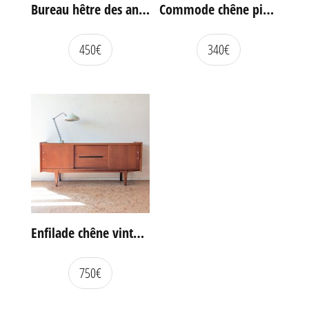
Bureau hêtre des années 60
Commode chêne pieds compas vintage
450
€
340
€
Enfilade chêne vintage portes coulissantes
750
€