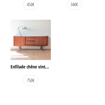
450
€
340
€
Enfilade chêne vintage portes coulissantes
750
€