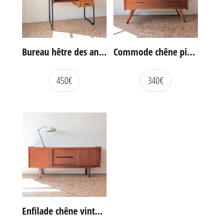
Bureau hêtre des années 60
Commode chêne pieds compas vintage
450
€
340
€
Enfilade chêne vintage portes coulissantes