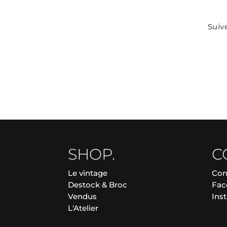
Suiv
SHOP.
C
Le vintage
Con
Destock & Broc
Fac
Vendus
Ins
L'Atelier