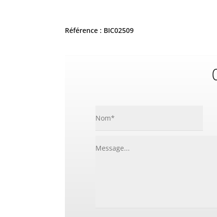
Référence : BIC02509
C