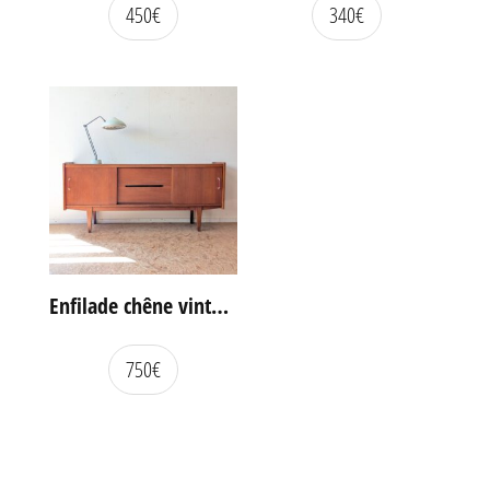
450
€
340
€
Enfilade chêne vintage portes coulissantes
750
€