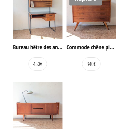
Bureau hêtre des années 60
Commode chêne pieds compas vintage
450
€
340
€