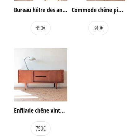
Bureau hêtre des années 60
Commode chêne pieds compas vintage
450
€
340
€
Enfilade chêne vintage portes coulissantes
750
€