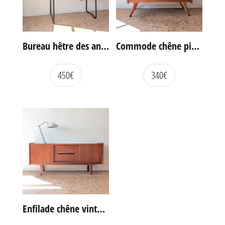
Bureau hêtre des années 60
Commode chêne pieds compas vintage
450
€
340
€
Enfilade chêne vintage portes coulissantes