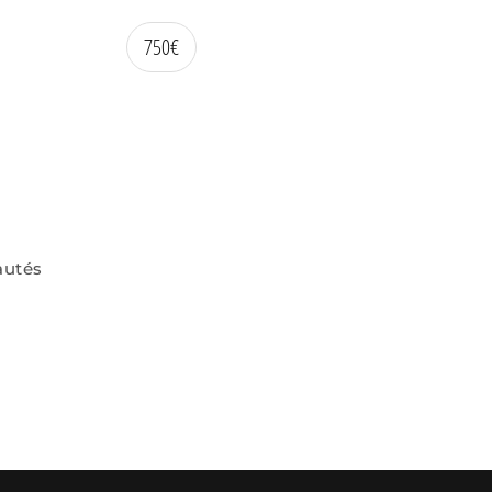
750
€
autés