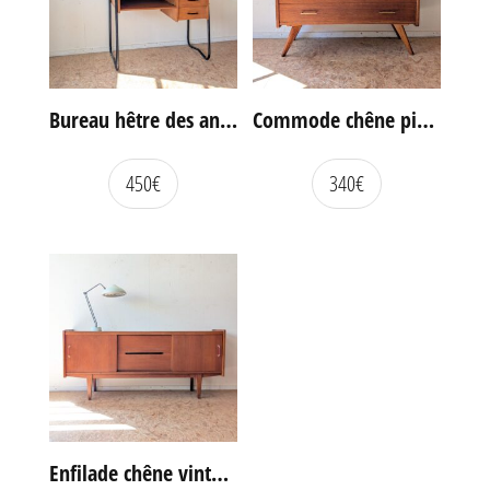
Bureau hêtre des années 60
Commode chêne pieds compas vintage
450
€
340
€
Enfilade chêne vintage portes coulissantes