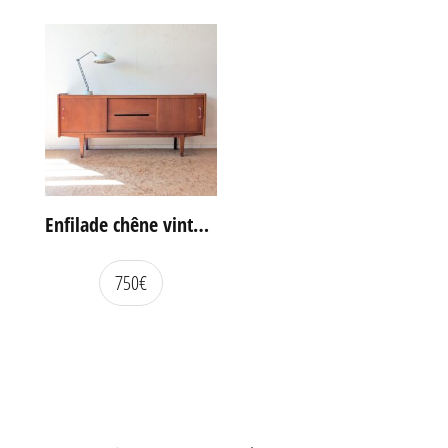
Enfilade chêne vintage portes coulissantes
750
€