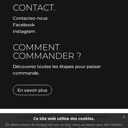
CONTACT.
Contactez-nous
Facebook
Instagram
COMMENT
COMMANDER ?
Découvrez toutes les étapes pour passer
commande.
En savoir plus
Copyright © 2019
|
Graffocean.com
|
Mentions
x
Ce site web utilise des cookies.
légales
|
|
C.G.V.
|
Politique de confidentialité
En poursuivant la navigation sur ce site, vous acceptez que des cookies