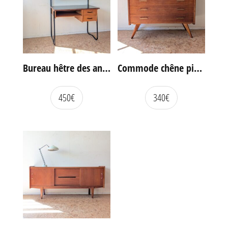
Bureau hêtre des années 60
Commode chêne pieds compas vintage
450
€
340
€