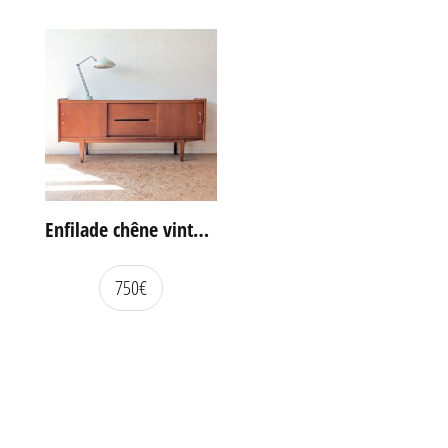
Enfilade chêne vintage portes coulissantes
750
€