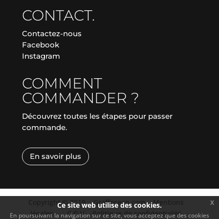
CONTACT.
Contactez-nous
Facebook
Instagram
COMMENT
COMMANDER ?
Découvrez toutes les étapes pour passer
commande.
En savoir plus
Copyright © 2019
|
Graffocean.com
|
Mentions
x
Ce site web utilise des cookies.
légales
|
|
C.G.V.
|
Politique de confidentialité
En poursuivant la navigation sur ce site, vous acceptez que des cookies