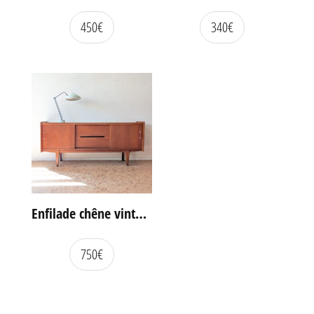
450
€
340
€
Enfilade chêne vintage portes coulissantes
750
€