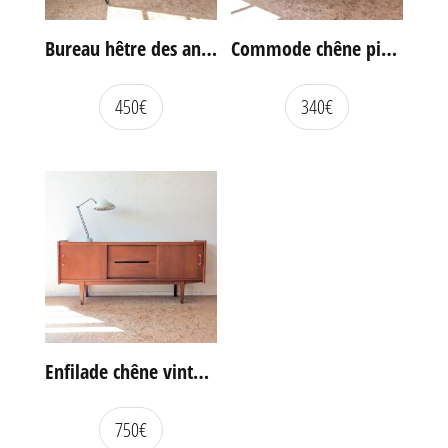
Bureau hêtre des années 60
Commode chêne pieds compas vintage
450
€
340
€
Enfilade chêne vintage portes coulissantes
750
€