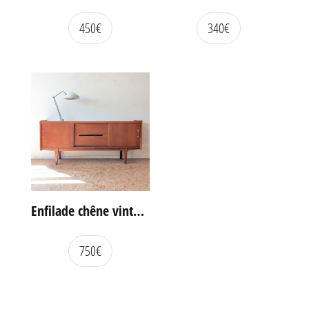
450
€
340
€
Enfilade chêne vintage portes coulissantes
750
€