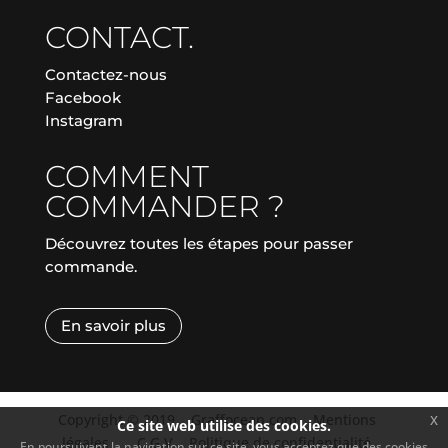
CONTACT.
Contactez-nous
Facebook
Instagram
COMMENT
COMMANDER ?
Découvrez toutes les étapes pour passer
commande.
En savoir plus
Copyright © 2019
|
Graffocean.com
|
Mentions
x
Ce site web utilise des cookies.
légales
|
|
C.G.V.
|
Politique de confidentialité
En poursuivant la navigation sur ce site, vous acceptez que des cookies