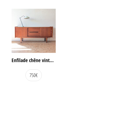
Enfilade chêne vintage portes coulissantes
750
€