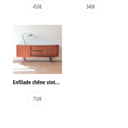
450
€
340
€
Enfilade chêne vintage portes coulissantes
750
€