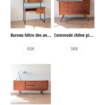
Bureau hêtre des années 60
Commode chêne pieds compas vintage
450
€
340
€