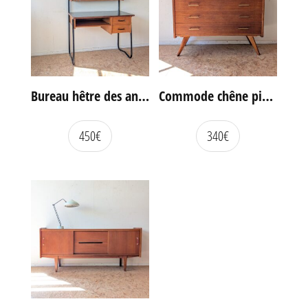
Bureau hêtre des années 60
Commode chêne pieds compas vintage
450
€
340
€