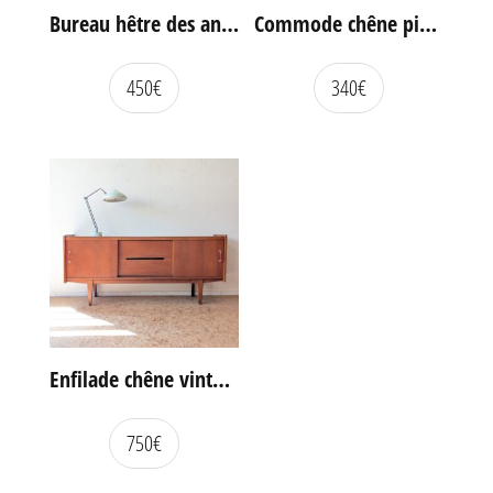
Bureau hêtre des années 60
Commode chêne pieds compas vintage
450
€
340
€
Enfilade chêne vintage portes coulissantes
750
€