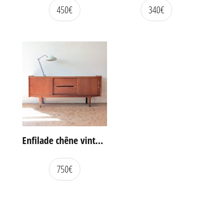
450
€
340
€
Enfilade chêne vintage portes coulissantes
750
€