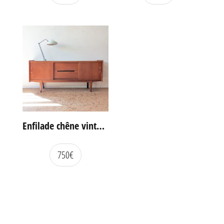
Enfilade chêne vintage portes coulissantes
750
€