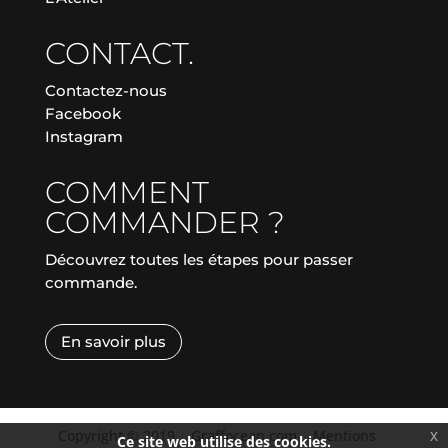
CONTACT.
Contactez-nous
Facebook
Instagram
COMMENT
COMMANDER ?
Découvrez toutes les étapes pour passer
commande.
En savoir plus
Copyright © 2019
|
Graffocean.com
|
Mentions
x
Ce site web utilise des cookies.