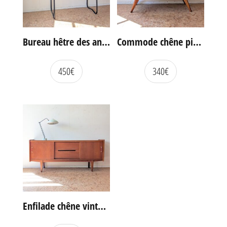
Bureau hêtre des années 60
Commode chêne pieds compas vintage
450
€
340
€
Enfilade chêne vintage portes coulissantes